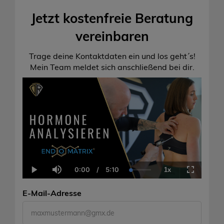
Jetzt kostenfreie Beratung
vereinbaren
Trage deine Kontaktdaten ein und los geht´s!
Mein Team meldet sich anschließend bei dir.
0:00
/
5:10
1x
Current
Duration
Loaded
:
Play
Mute
Playback
Fullscreen
Time
0.00%
Rate
E-Mail-Adresse